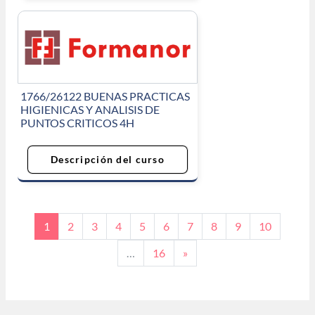
1766/26122 BUENAS PRACTICAS
HIGIENICAS Y ANALISIS DE
PUNTOS CRITICOS 4H
Descripción del curso
Página 1
Página 2
Página 3
Página 4
Página 5
Página 6
Página 7
Página 8
Página 9
Página 1
1
2
3
4
5
6
7
8
9
10
Página 16
Siguiente página
…
16
»