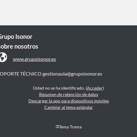
Grupo Isonor
Sobre nosotros
www.grupoisonor.es
SOPORTE TÉCNICO
gestionaula@grupoisonor.es
Usted no se ha identificado. (
Acceder
)
Resumen de retención de datos
Descargar la app para dispositivos móviles
Cambiar al tema estándar
©
Tema Trema