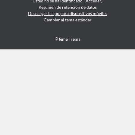
Usted no se ha identificado. (
Acceder
)
Resumen de retención de datos
Descargar la app para dispositivos móviles
Cambiar al tema estándar
©
Tema Trema