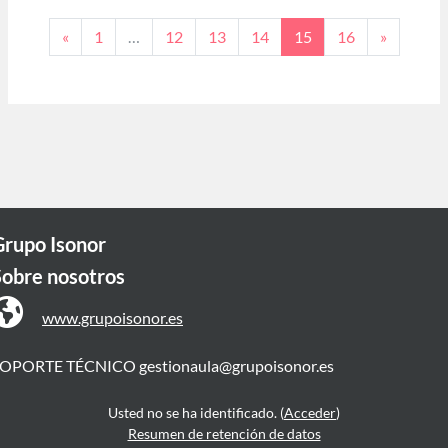
Página anterior
Página 1
Página 12
Página 13
Página 14
Página 15
Página 16
Siguient
«
1
…
12
13
14
15
16
»
Grupo Isonor
Sobre nosotros
www.grupoisonor.es
SOPORTE TÉCNICO
gestionaula@grupoisonor.es
Usted no se ha identificado. (
Acceder
)
Resumen de retención de datos