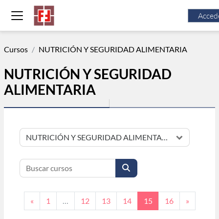
Salta al contenido principal
Acced
Panel lateral
Cursos
NUTRICIÓN Y SEGURIDAD ALIMENTARIA
NUTRICIÓN Y SEGURIDAD
ALIMENTARIA
Categorías
Buscar cursos
Buscar cursos
Página anterior
Página 1
Página 12
Página 13
Página 14
Página 15
Página 16
Siguient
«
1
…
12
13
14
15
16
»