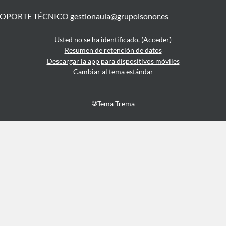
SOPORTE TÉCNICO
gestionaula@grupoisonor.es
Usted no se ha identificado. (
Acceder
)
Resumen de retención de datos
Descargar la app para dispositivos móviles
Cambiar al tema estándar
©
Tema Trema