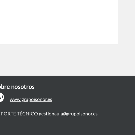
obre nosotros
www.grupoisonor.es
OPORTE TÉCNICO
gestionaula@grupoisonor.es