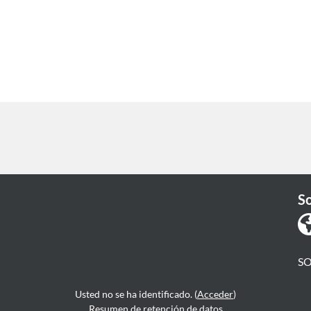
S
S
Usted no se ha identificado. (
Acceder
)
Resumen de retención de datos