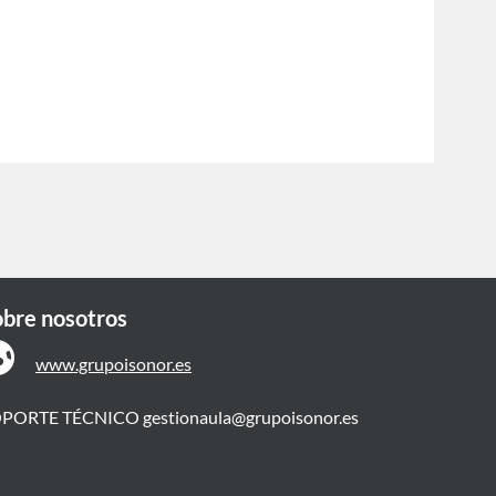
obre nosotros
www.grupoisonor.es
OPORTE TÉCNICO
gestionaula@grupoisonor.es