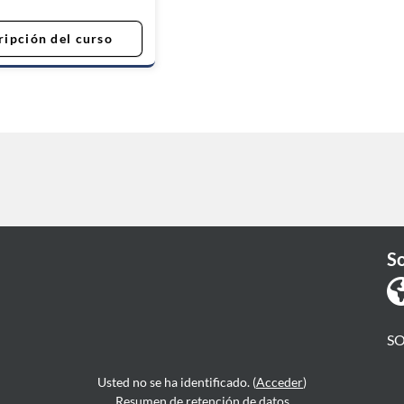
ripción del curso
S
S
Usted no se ha identificado. (
Acceder
)
Resumen de retención de datos