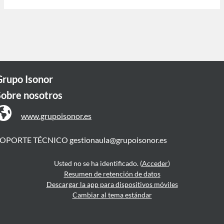
Grupo Isonor
Sobre nosotros
www.grupoisonor.es
SOPORTE TÉCNICO
gestionaula@grupoisonor.es
Usted no se ha identificado. (
Acceder
)
Resumen de retención de datos
Descargar la app para dispositivos móviles
Cambiar al tema estándar