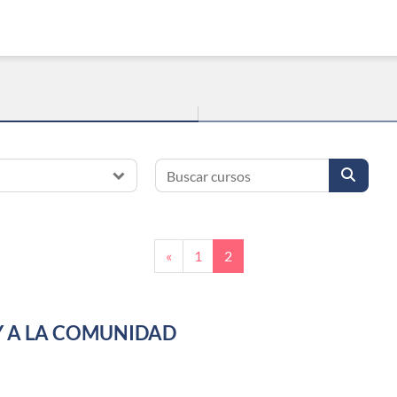
Buscar cursos
Buscar
Página anterior
Página 1
Página 2
«
1
2
Y A LA COMUNIDAD